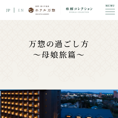
MENU
JP
EN
万惣の過ごし方
〜母娘旅篇〜