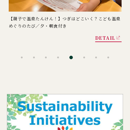
【親子で温泉たんけん！】つぎはどこいく？こども温泉
【
めぐりのたび／夕・朝食付き
館
DETAIL