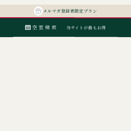
メルマガ
登録者
限定プラン
空室検索
当サイトが最もお得
最安値カレンダー
宿泊日
室数
日付指定なし
ORIX HOTELS & RESORTSが
大人
子ども
展開する施設ブランド
0
名
佳ら久